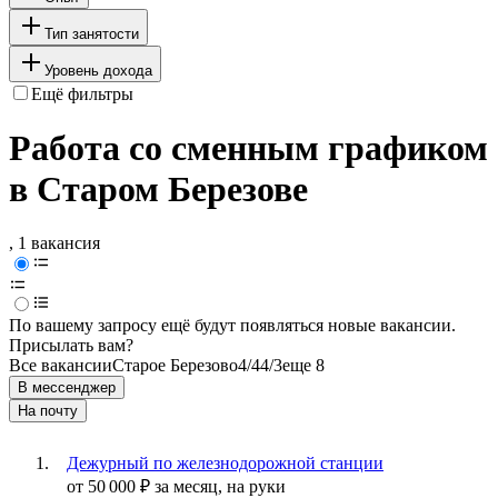
Тип занятости
Уровень дохода
Ещё фильтры
Работа со сменным графиком
в Старом Березове
, 1 вакансия
По вашему запросу ещё будут появляться новые вакансии.
Присылать вам?
Все вакансии
Старое Березово
4/4
4/3
еще 8
В мессенджер
На почту
Дежурный по железнодорожной станции
от
50 000
₽
за месяц,
на руки